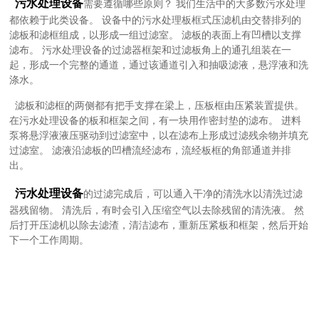
污水处理设备
需要遵循哪些原则？ 我们生活中的大多数污水处理
都依赖于此类设备。 设备中的污水处理板框式压滤机由交替排列的
滤板和滤框组成，以形成一组过滤室。 滤板的表面上有凹槽以支撑
滤布。 污水处理设备的过滤器框架和过滤板角上的通孔组装在一
起，形成一个完整的通道，通过该通道引入和抽吸滤液，悬浮液和洗
涤水。
滤板和滤框的两侧都有把手支撑在梁上，压板框由压紧装置提供。
在污水处理设备的板和框架之间，有一块用作密封垫的滤布。 进料
泵将悬浮液液压驱动到过滤室中，以在滤布上形成过滤残余物并填充
过滤室。 滤液沿滤板的凹槽流经滤布，流经板框的角部通道并排
出。
污水处理设备
的过滤完成后，可以通入干净的清洗水以清洗过滤
器残留物。 清洗后，有时会引入压缩空气以去除残留的清洗液。 然
后打开压滤机以除去滤渣，清洁滤布，重新压紧板和框架，然后开始
下一个工作周期。